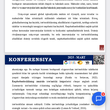
Jurnal Yordamchisi
Onlayn
1