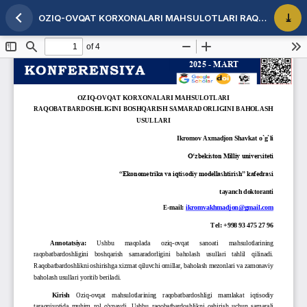
OZIQ-OVQAT KORXONALARI MAHSULOTLARI RAQOBATBARDOSHLIGINI BOSHQARISH SAMARADORLIGINI BAHOLASH USULLARI
Maqola tafsilotlariga qaytish
PDF 