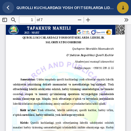
QUROLLI KUCHLARDAGI YOSH OFITSERLARDA LIDERLIK SALOHIYATINI OSHIRISH
Maqola tafsilotlariga qaytish
PDF 