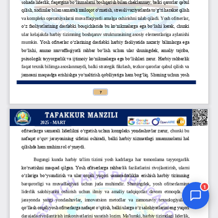
Jurnal Yordamchisi
Onlayn
1