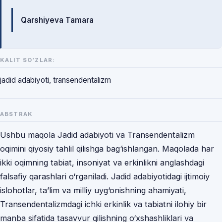
Mualliflar
Qarshiyeva Tamara
KALIT SO‘ZLAR:
jadid adabiyoti, transendentalizm
ABSTRAK
Ushbu maqola Jadid adabiyoti va Transendentalizm
oqimini qiyosiy tahlil qilishga bag‘ishlangan. Maqolada har
ikki oqimning tabiat, insoniyat va erkinlikni anglashdagi
falsafiy qarashlari o‘rganiladi. Jadid adabiyotidagi ijtimoiy
islohotlar, ta’lim va milliy uyg‘onishning ahamiyati,
Transendentalizmdagi ichki erkinlik va tabiatni ilohiy bir
manba sifatida tasavvur qilishning o‘xshashliklari va