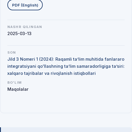
PDF (English)
NASHR QILINGAN
2025-03-13
SON
Jild 3 Nomeri 1 (2024): Raqamli ta’lim muhitida fanlararo
integratsiyani qoʻllashning ta’lim samaradorligiga ta’siri:
xalqaro tajribalar va rivojlanish istiqbollari
BO'LIM
Maqolalar