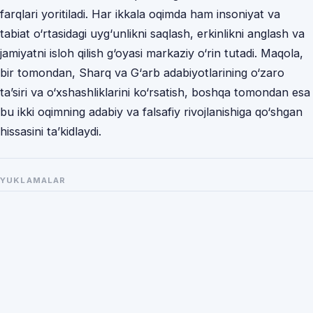
farqlari yoritiladi. Har ikkala oqimda ham insoniyat va
tabiat o‘rtasidagi uyg‘unlikni saqlash, erkinlikni anglash va
jamiyatni isloh qilish g‘oyasi markaziy o‘rin tutadi. Maqola,
bir tomondan, Sharq va G‘arb adabiyotlarining o‘zaro
ta’siri va o‘xshashliklarini ko‘rsatish, boshqa tomondan esa
bu ikki oqimning adabiy va falsafiy rivojlanishiga qo‘shgan
hissasini ta’kidlaydi.
YUKLAMALAR