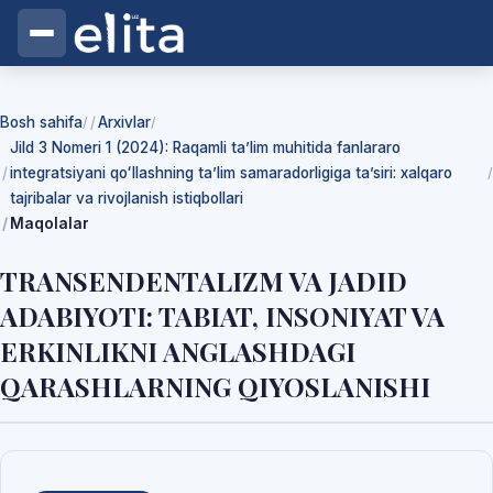
Bosh sahifa
Arxivlar
/
/
Jild 3 Nomeri 1 (2024): Raqamli ta’lim muhitida fanlararo
integratsiyani qoʻllashning ta’lim samaradorligiga ta’siri: xalqaro
/
tajribalar va rivojlanish istiqbollari
Maqolalar
TRANSENDENTALIZM VA JADID
ADABIYOTI: TABIAT, INSONIYAT VA
ERKINLIKNI ANGLASHDAGI
QARASHLARNING QIYOSLANISHI
Yuklab olishlar