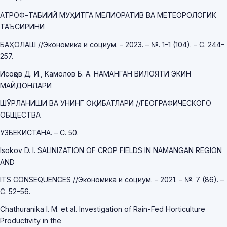
АТРОФ-ТАБИИЙ МУҲИТГА МЕЛИОРАТИВ ВА МЕТЕОРОЛОГИК
ТАЪСИРИНИ
БАҲОЛАШ //Экономика и социум. – 2023. – №. 1-1 (104). – С. 244-
257.
Исоқов Д. И., Камолов Б. А. НАМАНГАН ВИЛОЯТИ ЭКИН
МАЙДОНЛАРИ
ШЎРЛАНИШИ ВА УНИНГ ОҚИБАТЛАРИ //ГЕОГРАФИЧЕСКОГО
ОБЩЕСТВА
УЗБЕКИСТАНА. – С. 50.
Isokov D. I. SALINIZATION OF CROP FIELDS IN NAMANGAN REGION
AND
ITS CONSEQUENCES //Экономика и социум. – 2021. – №. 7 (86). –
С. 52-56.
Chathuranika I. M. et al. Investigation of Rain-Fed Horticulture
Productivity in the