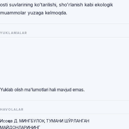
osti suvlarining koʻtarilishi, shoʻrlanish kabi ekologik
muammolar yuzaga kelmoqda.
YUKLAMALAR
Yuklab olish ma'lumotlari hali mavjud emas.
HAVOLALAR
Исоқов Д. МИНГБУЛОҚ ТУМАНИ ШЎРЛАНГАН
МАЙДОНЛАРИНИНГ