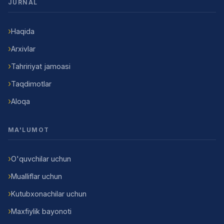
JURNAL
Haqida
Arxivlar
Tahririyat jamoasi
Taqdimotlar
Aloqa
MA'LUMOT
O'quvchilar uchun
Mualliflar uchun
Kutubxonachilar uchun
Maxfiylik bayonoti