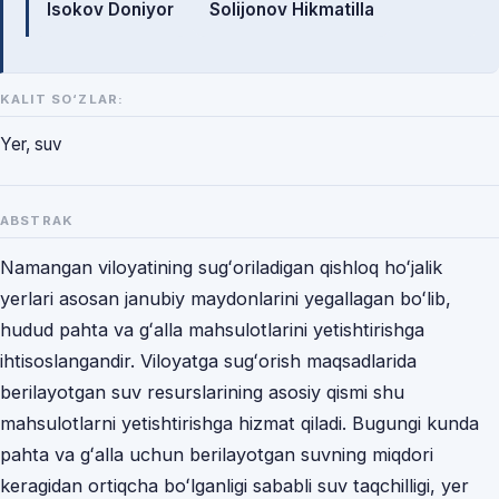
Isokov Doniyor
Solijonov Hikmatilla
KALIT SO‘ZLAR:
Yer, suv
ABSTRAK
Namangan viloyatining sugʻoriladigan qishloq hoʻjalik
yerlari asosan janubiy maydonlarini yegallagan boʻlib,
hudud pahta va gʻalla mahsulotlarini yetishtirishga
ihtisoslangandir. Viloyatga sugʻorish maqsadlarida
berilayotgan suv resurslarining asosiy qismi shu
mahsulotlarni yetishtirishga hizmat qiladi. Bugungi kunda
pahta va gʻalla uchun berilayotgan suvning miqdori
keragidan ortiqcha boʻlganligi sababli suv taqchilligi, yer