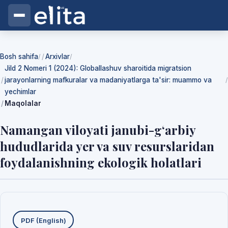
Bosh sahifa
Arxivlar
/
/
Jild 2 Nomeri 1 (2024): Globallashuv sharoitida migratsion
jarayonlarning mafkuralar va madaniyatlarga ta'sir: muammo va
/
yechimlar
Maqolalar
Namangan viloyati janubi-gʻarbiy
hududlarida yer va suv resurslaridan
foydalanishning ekologik holatlari
Yuklab olishlar
PDF (English)