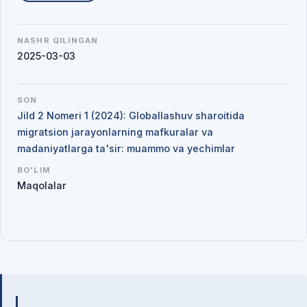
NASHR QILINGAN
2025-03-03
SON
Jild 2 Nomeri 1 (2024): Globallashuv sharoitida
migratsion jarayonlarning mafkuralar va
madaniyatlarga ta'sir: muammo va yechimlar
BO'LIM
Maqolalar
Mualliflar