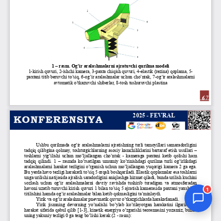
Jurnal Yordamchisi
Onlayn
1