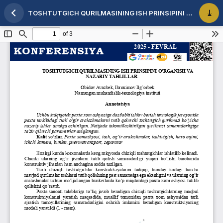
TOSHTUTGICH QURILMASINING ISH PRINSIPINI O’RGANISH VA NAZARIY TAHLILLAR
Maqola tafsilotlariga qaytish
PDF 