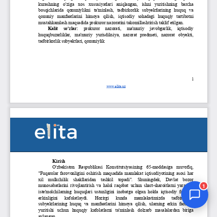
Jurnal Yordamchisi
Onlayn
1