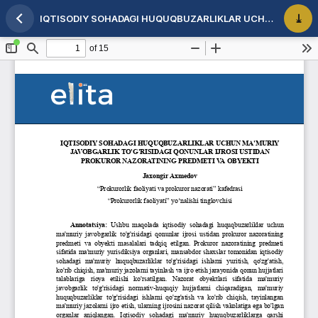
IQTISODIY SOHADAGI HUQUQBUZARLIKLAR UCHUN MA'MURIY JAVOBGARLIK TO'G'RISIDAGI QONUNLAR IJROSI USTIDAN PROKUROR NAZORATINING PREDMETI VA OBYEKTI
Maqola tafsilotlariga qaytish
PDF 