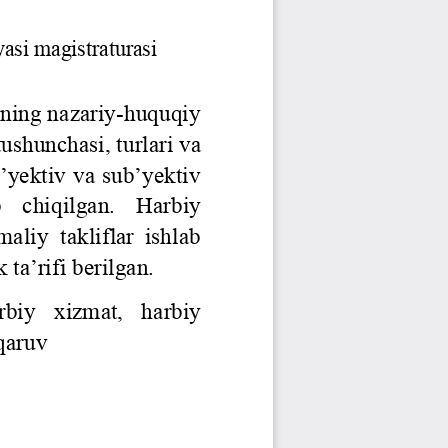
Jurnal Yordamchisi
Onlayn