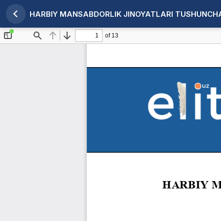
HARBIY MANSABDORLIK JINOYATLARI TUSHUNCHAS
Maqola tafsilotlariga qaytish