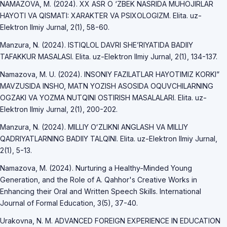
NAMAZOVA, M. (2024). XX ASR O ‘ZBEK NASRIDA MUHOJIRLAR
HAYOTI VA QISMATI: XARAKTER VA PSIXOLOGIZM. Elita. uz-
Elektron Ilmiy Jurnal, 2(1), 58-60.
Manzura, N. (2024). ISTIQLOL DAVRI SHE’RIYATIDA BADIIY
TAFAKKUR MASALASI. Elita. uz-Elektron Ilmiy Jurnal, 2(1), 134-137.
Namazova, M. U. (2024). INSONIY FAZILATLAR HAYOTIMIZ KORKI”
MAVZUSIDA INSHO, MATN YOZISH ASOSIDA OQUVCHILARNING
OGZAKI VA YOZMA NUTQINI OSTIRISH MASALALARI. Elita. uz-
Elektron Ilmiy Jurnal, 2(1), 200-202.
Manzura, N. (2024). MILLIY OʻZLIKNI ANGLASH VA MILLIY
QADRIYATLARNING BADIIY TALQINI. Elita. uz-Elektron Ilmiy Jurnal,
2(1), 5-13.
Namazova, M. (2024). Nurturing a Healthy-Minded Young
Generation, and the Role of A. Qahhor's Creative Works in
Enhancing their Oral and Written Speech Skills. International
Journal of Formal Education, 3(5), 37-40.
Urakovna, N. M. ADVANCED FOREIGN EXPERIENCE IN EDUCATION