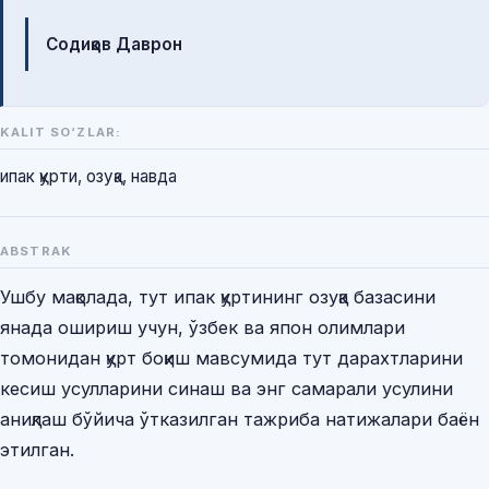
Mualliflar
Содиқов Даврон
KALIT SO‘ZLAR:
ипак қурти, озуқа, навда
ABSTRAK
Ушбу мақолада, тут ипак қуртининг озуқа базасини
янада ошириш учун, ўзбек ва япон олимлари
томонидан қурт боқиш мавсумида тут дарахтларини
кесиш усулларини синаш ва энг самарали усулини
аниқлаш бўйича ўтказилган тажриба натижалари баён
этилган.