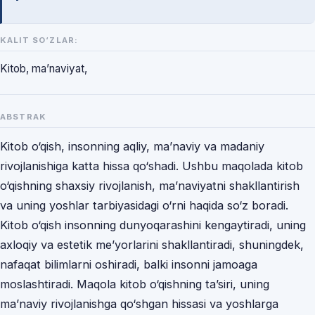
KALIT SO‘ZLAR:
Kitob, ma’naviyat,
ABSTRAK
Kitob o‘qish, insonning aqliy, ma’naviy va madaniy
rivojlanishiga katta hissa qo‘shadi. Ushbu maqolada kitob
o‘qishning shaxsiy rivojlanish, ma’naviyatni shakllantirish
va uning yoshlar tarbiyasidagi o‘rni haqida so‘z boradi.
Kitob o‘qish insonning dunyoqarashini kengaytiradi, uning
axloqiy va estetik me’yorlarini shakllantiradi, shuningdek,
nafaqat bilimlarni oshiradi, balki insonni jamoaga
moslashtiradi. Maqola kitob o‘qishning ta’siri, uning
ma’naviy rivojlanishga qo‘shgan hissasi va yoshlarga