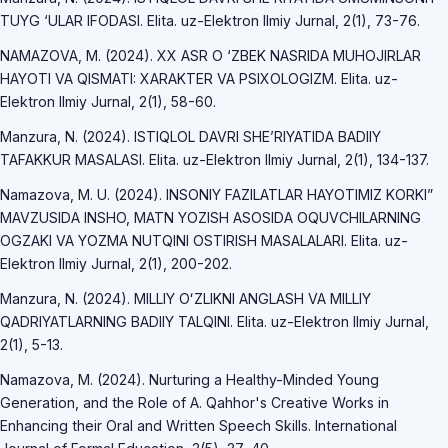
TUYG ‘ULAR IFODASI. Elita. uz-Elektron Ilmiy Jurnal, 2(1), 73-76.
NAMAZOVA, M. (2024). XX ASR O ‘ZBEK NASRIDA MUHOJIRLAR
HAYOTI VA QISMATI: XARAKTER VA PSIXOLOGIZM. Elita. uz-
Elektron Ilmiy Jurnal, 2(1), 58-60.
Manzura, N. (2024). ISTIQLOL DAVRI SHE’RIYATIDA BADIIY
TAFAKKUR MASALASI. Elita. uz-Elektron Ilmiy Jurnal, 2(1), 134-137.
Namazova, M. U. (2024). INSONIY FAZILATLAR HAYOTIMIZ KORKI”
MAVZUSIDA INSHO, MATN YOZISH ASOSIDA OQUVCHILARNING
OGZAKI VA YOZMA NUTQINI OSTIRISH MASALALARI. Elita. uz-
Elektron Ilmiy Jurnal, 2(1), 200-202.
Manzura, N. (2024). MILLIY OʻZLIKNI ANGLASH VA MILLIY
QADRIYATLARNING BADIIY TALQINI. Elita. uz-Elektron Ilmiy Jurnal,
2(1), 5-13.
Namazova, M. (2024). Nurturing a Healthy-Minded Young
Generation, and the Role of A. Qahhor's Creative Works in
Enhancing their Oral and Written Speech Skills. International