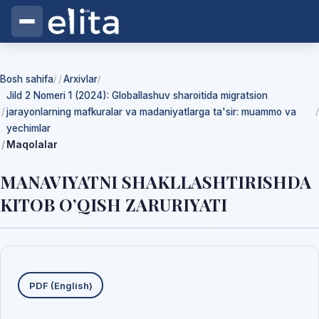
Bosh sahifa
Arxivlar
/
/
Jild 2 Nomeri 1 (2024): Globallashuv sharoitida migratsion
jarayonlarning mafkuralar va madaniyatlarga ta'sir: muammo va
/
yechimlar
Maqolalar
MANAVIYATNI SHAKLLASHTIRISHDA
KITOB O’QISH ZARURIYATI
Yuklab olishlar
PDF (English)