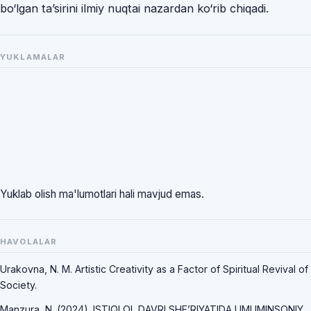
bo‘lgan ta’sirini ilmiy nuqtai nazardan ko‘rib chiqadi.
YUKLAMALAR
Yuklab olish ma'lumotlari hali mavjud emas.
HAVOLALAR
Urakovna, N. M. Artistic Creativity as a Factor of Spiritual Revival of
Society.
Manzura, N. (2024). ISTIQLOL DAVRI SHE’RIYATIDA UMUMINSONIY