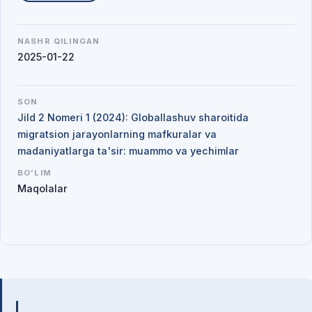
NASHR QILINGAN
2025-01-22
SON
Jild 2 Nomeri 1 (2024): Globallashuv sharoitida
migratsion jarayonlarning mafkuralar va
madaniyatlarga ta'sir: muammo va yechimlar
BO'LIM
Maqolalar
Mualliflar