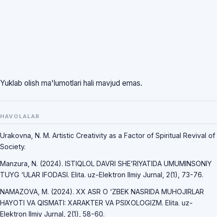
Yuklab olish ma'lumotlari hali mavjud emas.
HAVOLALAR
Urakovna, N. M. Artistic Creativity as a Factor of Spiritual Revival of
Society.
Manzura, N. (2024). ISTIQLOL DAVRI SHE’RIYATIDA UMUMINSONIY
TUYG ‘ULAR IFODASI. Elita. uz-Elektron Ilmiy Jurnal, 2(1), 73-76.
NAMAZOVA, M. (2024). XX ASR O ‘ZBEK NASRIDA MUHOJIRLAR
HAYOTI VA QISMATI: XARAKTER VA PSIXOLOGIZM. Elita. uz-
Elektron Ilmiy Jurnal, 2(1), 58-60.