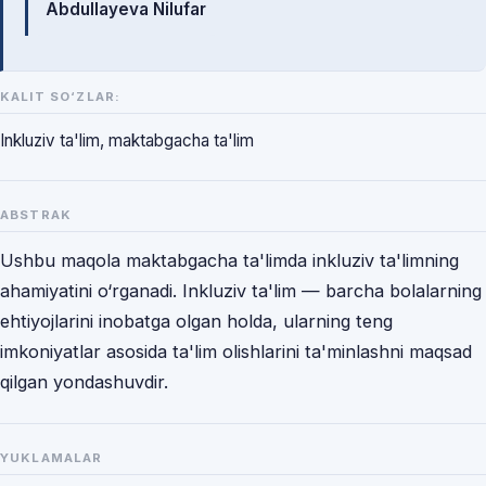
Abdullayeva Nilufar
KALIT SO‘ZLAR:
Inkluziv ta'lim, maktabgacha ta'lim
ABSTRAK
Ushbu maqola maktabgacha ta'limda inkluziv ta'limning
ahamiyatini o‘rganadi. Inkluziv ta'lim — barcha bolalarning
ehtiyojlarini inobatga olgan holda, ularning teng
imkoniyatlar asosida ta'lim olishlarini ta'minlashni maqsad
qilgan yondashuvdir.
YUKLAMALAR