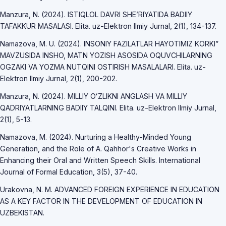
Manzura, N. (2024). ISTIQLOL DAVRI SHE’RIYATIDA BADIIY
TAFAKKUR MASALASI. Elita. uz-Elektron Ilmiy Jurnal, 2(1), 134-137.
Namazova, M. U. (2024). INSONIY FAZILATLAR HAYOTIMIZ KORKI”
MAVZUSIDA INSHO, MATN YOZISH ASOSIDA OQUVCHILARNING
OGZAKI VA YOZMA NUTQINI OSTIRISH MASALALARI. Elita. uz-
Elektron Ilmiy Jurnal, 2(1), 200-202.
Manzura, N. (2024). MILLIY OʻZLIKNI ANGLASH VA MILLIY
QADRIYATLARNING BADIIY TALQINI. Elita. uz-Elektron Ilmiy Jurnal,
2(1), 5-13.
Namazova, M. (2024). Nurturing a Healthy-Minded Young
Generation, and the Role of A. Qahhor's Creative Works in
Enhancing their Oral and Written Speech Skills. International
Journal of Formal Education, 3(5), 37-40.
Urakovna, N. M. ADVANCED FOREIGN EXPERIENCE IN EDUCATION
AS A KEY FACTOR IN THE DEVELOPMENT OF EDUCATION IN
UZBEKISTAN.