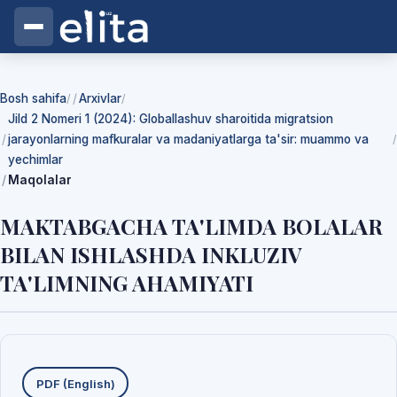
Bosh sahifa
Arxivlar
/
/
Jild 2 Nomeri 1 (2024): Globallashuv sharoitida migratsion
jarayonlarning mafkuralar va madaniyatlarga ta'sir: muammo va
/
yechimlar
Maqolalar
MAKTABGACHA TA'LIMDA BOLALAR
BILAN ISHLASHDA INKLUZIV
TA'LIMNING AHAMIYATI
Yuklab olishlar
PDF (English)