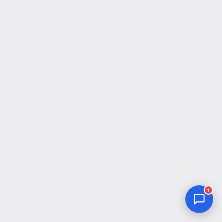
Jurnal Yordamchisi
Onlayn
1