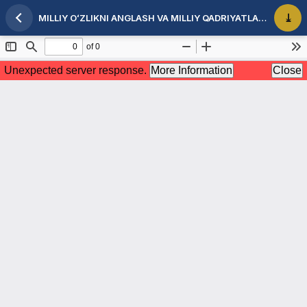
MILLIY OʻZLIKNI ANGLASH VA MILLIY QADRIYATLARNING BADIIY TALQINI
Maqola tafsilotlariga qaytish
PDF 