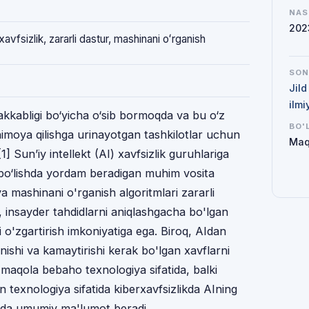
NAS
202
rxavfsizlik, zararli dastur, mashinani oʻrganish
SO
Jild
ilmi
akkabligi bo‘yicha o‘sib bormoqda va bu o‘z
BO'
himoya qilishga urinayotgan tashkilotlar uchun
Maq
 Sun’iy intellekt (AI) xavfsizlik guruhlariga
bo‘lishda yordam beradigan muhim vosita
a mashinani o'rganish algoritmlari zararli
, insayder tahdidlarni aniqlashgacha bo'lgan
i o'zgartirish imkoniyatiga ega. Biroq, AIdan
nishi va kamaytirishi kerak bo'lgan xavflarni
 maqola bebaho texnologiya sifatida, balki
n texnologiya sifatida kiberxavfsizlikda AIning
aqida umumiy ma'lumot beradi.