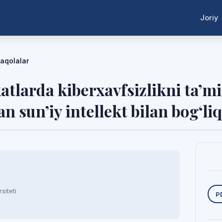
Joriy
aqolalar
atlarda kiberxavfsizlikni ta’m
an sun’iy intellekt bilan bog‘
Y
siteti
P