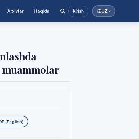
Arxivlar
Haqida
Kirish
UZ
inlashda
liq muammolar
uklab olishlar
DF (English)