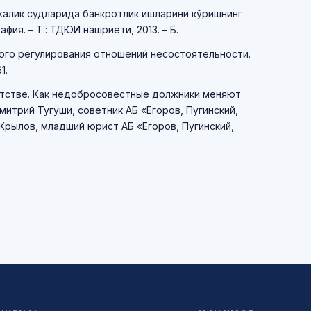
Хўжалик судларида банкротлик ишларини кўришнинг
фия. – Т.: ТДЮИ нашриёти, 2013. – Б.
вого регулирования отношений несостоятельности.
1.
отстве. Как недобросовестные должники меняют
итрий Тугуши, советник АБ «Егоров, Пугинский,
Крылов, младший юрист АБ «Егоров, Пугинский,