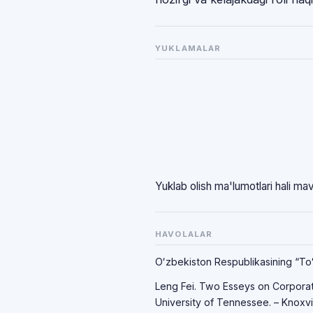
YUKLAMALAR
Yuklab olish ma'lumotlari hali ma
HAVOLALAR
Oʻzbekiston Respublikasining “Toʻlo
Leng Fei. Two Esseys on Corporat
University of Tennessee. – Knoxvi