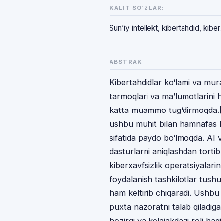
KALIT SO‘ZLAR:
Sun’iy intellekt, kibertahdid, kibe
ABSTRAK
Kibertahdidlar ko‘lami va mur
tarmoqlari va ma’lumotlarini 
katta muammo tug‘dirmoqda.[1]
ushbu muhit bilan hamnafas 
sifatida paydo bo‘lmoqda. AI v
dasturlarni aniqlashdan tortib
kiberxavfsizlik operatsiyalarin
foydalanish tashkilotlar tushu
ham keltirib chiqaradi. Ushbu
puxta nazoratni talab qiladiga
hozirgi va kelajakdagi roli h