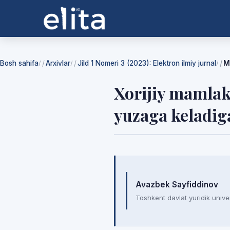
Bosh sahifa
Arxivlar
Jild 1 Nomeri 3 (2023): Elektron ilmiy jurnal
M
/
/
/
Xorijiy mamlak
yuzaga keladig
Mualliflar
Avazbek Sayfiddinov
Toshkent davlat yuridik univer