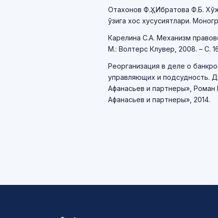
Отахонов Ф.Ҳ., Ибратова Ф.Б. 
ўзига хос хусусиятлари. Моногра
Карелина С.А. Механизм право
М.: Волтерс Клувер, 2008. – С. 16
Реорганизация в деле о банкр
управляющих и подсудность. Дм
Афанасьев и партнеры», Роман 
Афанасьев и партнеры», 2014.