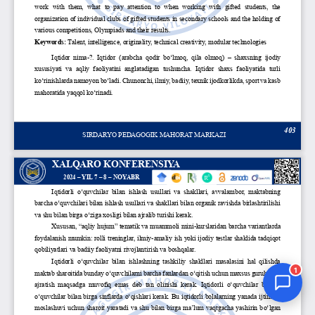
Jurnal Yordamchisi
Onlayn
1