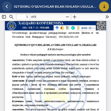
IQTIDORLI O‘QUVCHILAR BILAN ISHLASH USULLARI VA SHAKLLARI
Maqola tafsilotlariga qaytish
PDF 