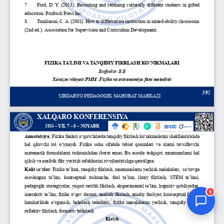
Jurnal Yordamchisi
Onlayn
1