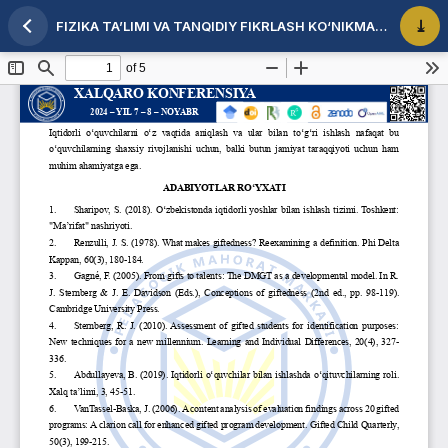
FIZIKA TA’LIMI VA TANQIDIY FIKRLASH KO‘NIKMALARI
Maqola tafsilotlariga qaytish
PDF 