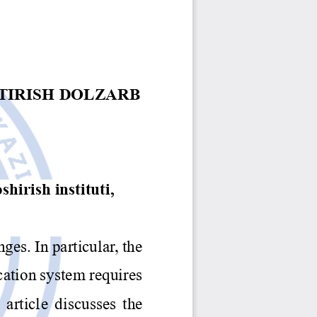
Jurnal Yordamchisi
Onlayn