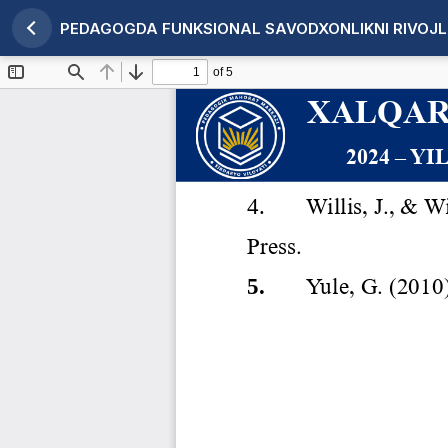
PEDAGOGDA FUNKSIONAL SAVODXONLIKNI RIVOJ
Maqola tafsilotlariga qaytish