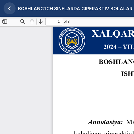
BOSHLANG‘ICH SINFLARDA GIPERAKTIV BOLALAR 
Maqola tafsilotlariga qaytish