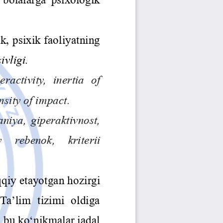
Jurnal Yordamchisi
Onlayn