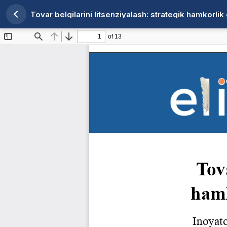
Tovar belgilarini litsenziyalash: strategik hamkorlik
Maqola tafsilotlariga qaytish