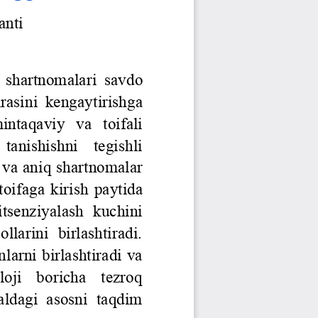
Jurnal Yordamchisi
Onlayn