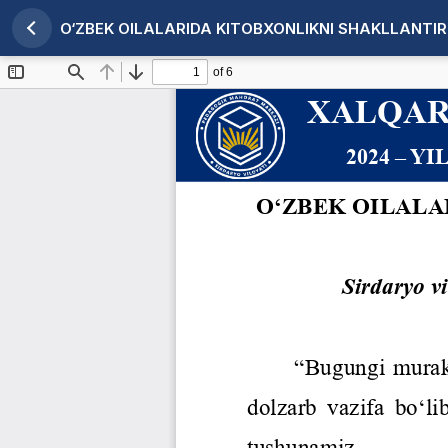
O‘ZBEK OILALARIDA KITOBXONLIKNI SHAKLLANTI
Maqola tafsilotlariga qaytish