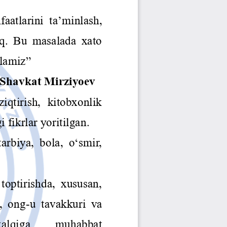
Jurnal Yordamchisi
Onlayn