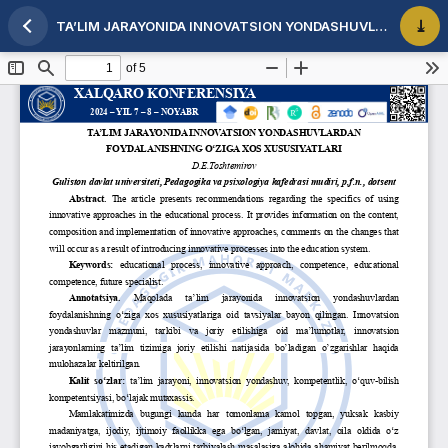
TA’LIM JARAYONIDA INNOVATSION YONDASHUVLARDAN FOYDALANISHNING O‘ZIGA XOS XUSUSIYATLARI
Maqola tafsilotlariga qaytish
PDF 