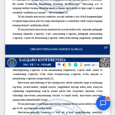
Jurnal Yordamchisi
Onlayn
1