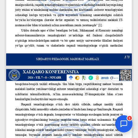
Jurnal Yordamchisi
Onlayn
1