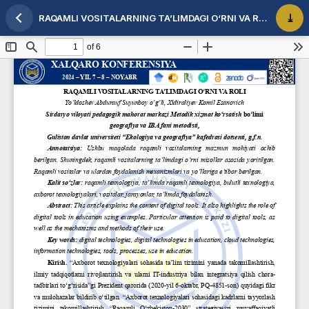
RAQAMLI VOSITALARNING TA’LIMDAGI O‘RNI VA ROLI
Maqola tafsilotlariga qaytish
PDF 