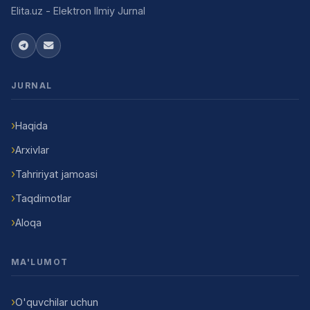
Elita.uz - Elektron Ilmiy Jurnal
JURNAL
Haqida
Arxivlar
Tahririyat jamoasi
Taqdimotlar
Aloqa
MA'LUMOT
O'quvchilar uchun