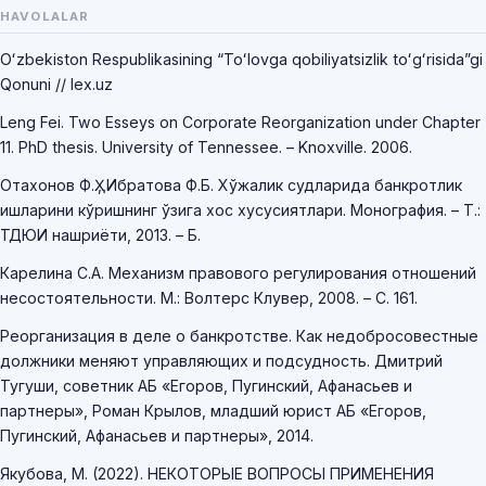
HAVOLALAR
Oʻzbekiston Respublikasining “Toʻlovga qobiliyatsizlik toʻgʻrisida”gi
Qonuni // lex.uz
Leng Fei. Two Esseys on Corporate Reorganization under Chapter
11. PhD thesis. University of Tennessee. – Knoxville. 2006.
Отахонов Ф.Ҳ., Ибратова Ф.Б. Хўжалик судларида банкротлик
ишларини кўришнинг ўзига хос хусусиятлари. Монография. – Т.:
ТДЮИ нашриёти, 2013. – Б.
Карелина С.А. Механизм правового регулирования отношений
несостоятельности. М.: Волтерс Клувер, 2008. – С. 161.
Реорганизация в деле о банкротстве. Как недобросовестные
должники меняют управляющих и подсудность. Дмитрий
Тугуши, советник АБ «Егоров, Пугинский, Афанасьев и
партнеры», Роман Крылов, младший юрист АБ «Егоров,
Пугинский, Афанасьев и партнеры», 2014.
Якубова, М. (2022). НЕКОТОРЫЕ ВОПРОСЫ ПРИМЕНЕНИЯ