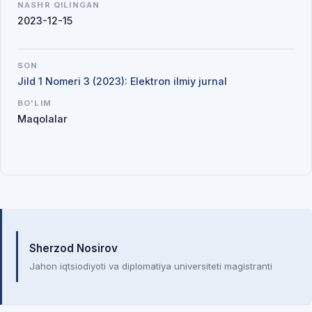
NASHR QILINGAN
2023-12-15
SON
Jild 1 Nomeri 3 (2023): Elektron ilmiy jurnal
BO'LIM
Maqolalar
Mualliflar
Sherzod Nosirov
Jahon iqtsiodiyoti va diplomatiya universiteti magistranti