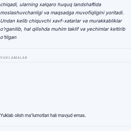
chiqadi, ularning xalqaro huquq landshaftida
moslashuvchanligi va maqsadga muvofiqligini yoritadi.
Undan kelib chiquvchi xavf-xatarlar va murakkabliklar
o’rganilib, hal qilishda muhim taklif va yechimlar keltirib
o’tilgan
YUKLAMALAR
Yuklab olish ma'lumotlari hali mavjud emas.