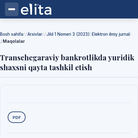
Bosh sahifa
Arxivlar
Jild 1 Nomeri 3 (2023): Elektron ilmiy jurnal
/
/
/
Maqolalar
Transchegaraviy bankrotlikda yuridik
shaxsni qayta tashkil etish
Yuklab olishlar
PDF