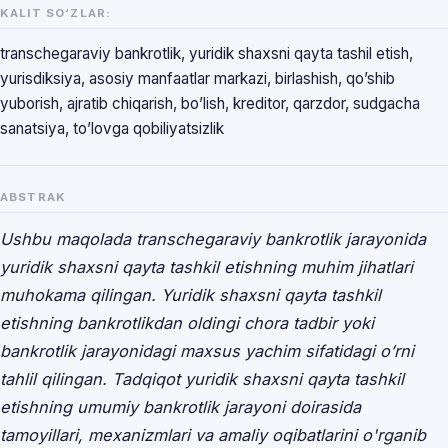
KALIT SO‘ZLAR:
transchegaraviy bankrotlik, yuridik shaxsni qayta tashil etish,
yurisdiksiya, asosiy manfaatlar markazi, birlashish, qo’shib
yuborish, ajratib chiqarish, bo’lish, kreditor, qarzdor, sudgacha
sanatsiya, to’lovga qobiliyatsizlik
ABSTRAK
Ushbu maqolada transchegaraviy bankrotlik jarayonida
yuridik shaxsni qayta tashkil etishning muhim jihatlari
muhokama qilingan. Yuridik shaxsni qayta tashkil
etishning bankrotlikdan oldingi chora tadbir yoki
bankrotlik jarayonidagi maxsus yachim sifatidagi o’rni
tahlil qilingan. Tadqiqot yuridik shaxsni qayta tashkil
etishning umumiy bankrotlik jarayoni doirasida
tamoyillari, mexanizmlari va amaliy oqibatlarini o'rganib