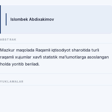
Mualliflar
Islombek Abdixakimov
ABSTRAK
Mazkur maqolada Raqamli iqtisodiyot sharoitida turli
raqamli xujumlar xavfi statistik ma’lumotlarga asoslangan
holda yoritib beriladi.
YUKLAMALAR