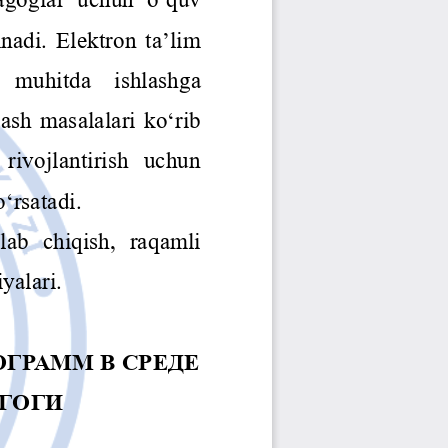
Jurnal Yordamchisi
Onlayn