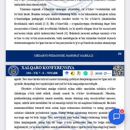
Jurnal Yordamchisi
Onlayn
1