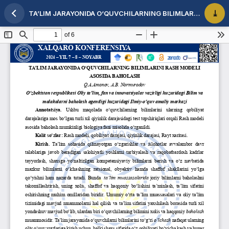
TA’LIM JARAYONIDA O‘QUVCHILARNING BILIMLARINI RASH MODELI ASOSIDA BAHOLASH
Maqola tafsilotlariga qaytish
PDF 