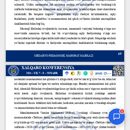
Jurnal Yordamchisi
Onlayn
1