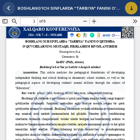
BOSHLANG‘ICH SINFLARDA “TARBIYA” FANINI O‘QITISHDA O‘QUVCHILARNING MUSTAQIL FIKRLASHINI RIVOJLANTIRISH
Maqola tafsilotlariga qaytish
PDF 