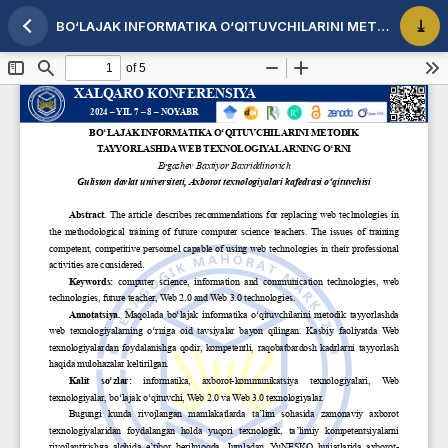
BO‘LAJAK INFORMATIKA O‘QITUVCHILARINI METODIK TAYYORLASHDA WEB TEXNOLOGIYALARNING O‘RNI
Maqola tafsilotlariga qaytish
PDF 