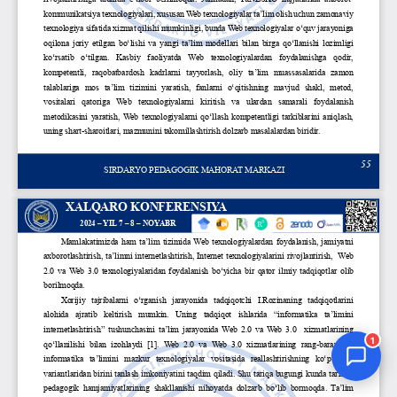
Jurnal Yordamchisi
Onlayn
1