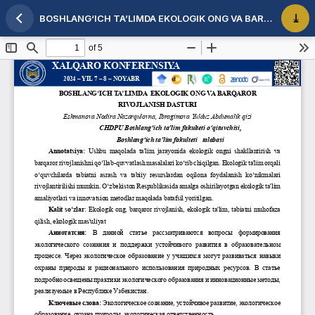
BOSHLANG‘ICH TA’LIMDA EKOLOGIK ONG VA BARQAROR RIVOJLANISH DASTURI
Maqola tafsilotlariga qaytish
PDF 