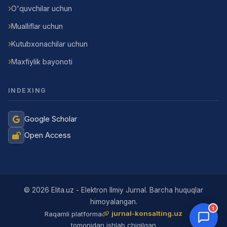
O'quvchilar uchun
Mualliflar uchun
Kutubxonachilar uchun
Maxfiylik bayonoti
INDEXING
Google Scholar
Open Access
Jurnal Yordamchisi
Onlayn
© 2026 Elita.uz - Elektron Ilmiy Jurnal. Barcha huquqlar
himoyalangan.
1
jurnal-konsalting.uz
Raqamli platforma
tomonidan ishlab chiqilgan