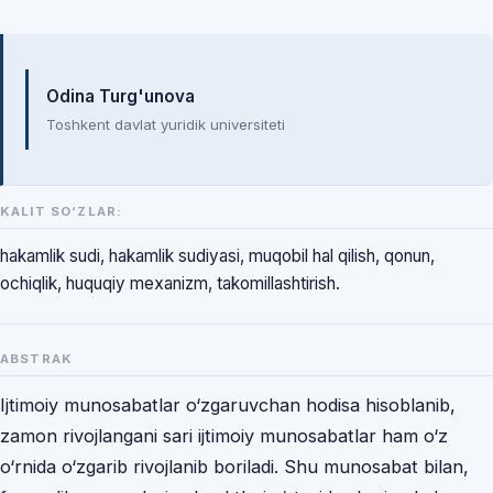
Mualliflar
Odina Turg'unova
Toshkent davlat yuridik universiteti
KALIT SO‘ZLAR:
hakamlik sudi, hakamlik sudiyasi, muqobil hal qilish, qonun,
ochiqlik, huquqiy mexanizm, takomillashtirish.
ABSTRAK
Ijtimoiy munosabatlar o‘zgaruvchan hodisa hisoblanib,
zamon rivojlangani sari ijtimoiy munosabatlar ham o‘z
o‘rnida o‘zgarib rivojlanib boriladi. Shu munosabat bilan,