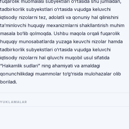
fuqarolik muomalasi subyektlari o‘rtasida shu jumladan,
tadbirkorlik subyekstlari o‘rtasida vujudga keluvchi
iqtisodiy nizolarni tez, adolatli va qonuniy hal qilinishini
ta’minlovchi huquqiy mexanizmlarni shakllantirish muhim
masala bo‘lib qolmoqda. Ushbu maqola orqali fuqarolik
huquqiy munosabatlarda yuzaga keuvchi nizolar hamda
tadbirkorlik subyekstlari o‘rtasida vujudga keluvchi
iqtisodiy nizolarni hal qiluvchi muqobil usul sifatida
“Hakamlik sudlari” ning ahamiyati va amaldagi
qonunchilikdagi muammolar to‘g‘risida mulohazalar olib
boriladi.
YUKLAMALAR