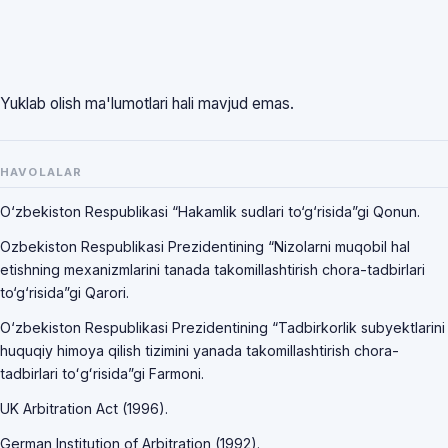
Yuklab olish ma'lumotlari hali mavjud emas.
HAVOLALAR
O‘zbekiston Respublikasi “Hakamlik sudlari to‘g‘risida”gi Qonun.
Ozbekiston Respublikasi Prezidentining “Nizolarni muqobil hal
etishning mexanizmlarini tanada takomillashtirish chora-tadbirlari
to‘g‘risida”gi Qarori.
O‘zbekiston Respublikasi Prezidentining “Tadbirkorlik subyektlarini
huquqiy himoya qilish tizimini yanada takomillashtirish chora-
tadbirlari toʻgʻrisida”gi Farmoni.
UK Arbitration Act (1996).
German Institution of Arbitration (1992).