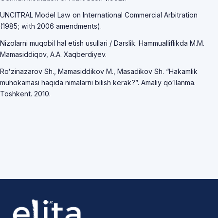
UNCITRAL Model Law on International Commercial Arbitration
(1985; with 2006 amendments).
Nizolarni muqobil hal etish usullari / Darslik. Hammualliflikda M.M.
Mamasiddiqov, A.A. Xaqberdiyev.
Roʻzinazarov Sh., Mamasiddikov M., Masadikov Sh. “Hakamlik
muhokamasi haqida nimalarni bilish kerak?”. Amaliy qoʻllanma.
Toshkent. 2010.