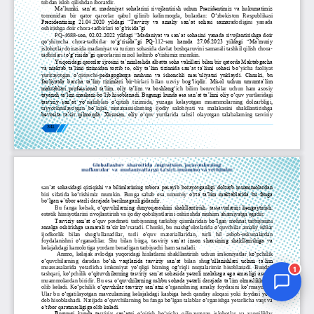
Jurnal Yordamchisi
Onlayn
1