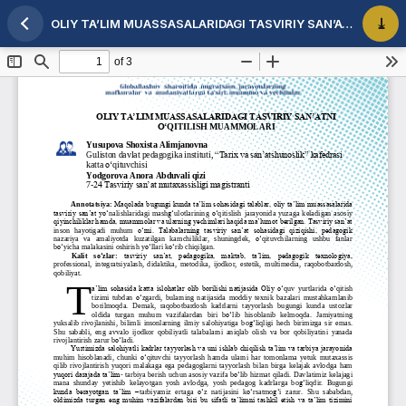
OLIY TA’LIM MUASSASALARIDAGI TASVIRIY SAN’ATNI O‘QITILISH MUAMMOLARI
Maqola tafsilotlariga qaytish
PDF 