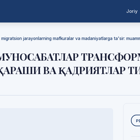
Joriy
da migratsion jarayonlarning mafkuralar va madaniyatlarga ta'sir: mua
УНОСАБАТЛАР ТРАНСФОР
ҚАРАШИ ВА ҚАДРИЯТЛАР Т
Y
P