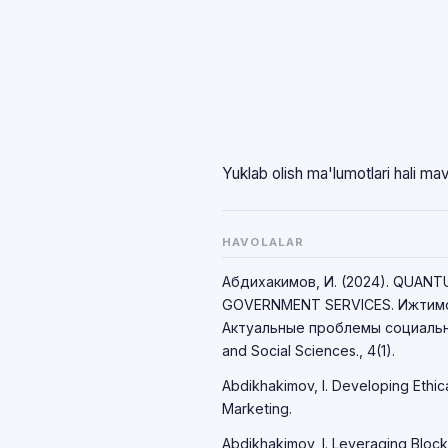
Yuklab olish ma'lumotlari hali ma
HAVOLALAR
Абдихакимов, И. (2024). QUAN
GOVERNMENT SERVICES. Ижтимо
Актуальные проблемы социально
and Social Sciences., 4(1).
Abdikhakimov, I. Developing Ethic
Marketing.
Abdikhakimov, I. Leveraging Block