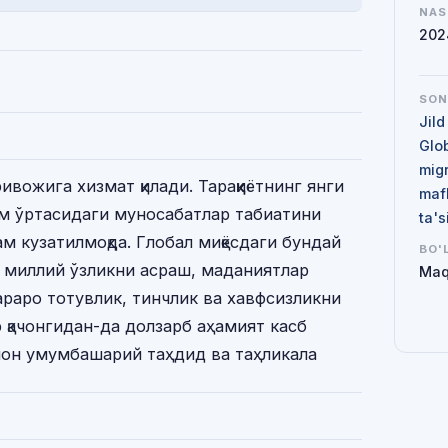
NAS
202
SO
Jild
Glo
mig
ривожига хизмат қилади. Тараққиётнинг янги
maf
м ўртасидаги муносабатлар табиатини
ta'
м кузатилмоқда. Глобал миқёсдаги бундай
BO'
миллий ўзликни асраш, маданиятлар
Maq
араро тотувлик, тинчлик ва хавфсизликни
қачонгидан-да долзарб аҳамият касб
мон умумбашарий таҳдид ва таҳликала