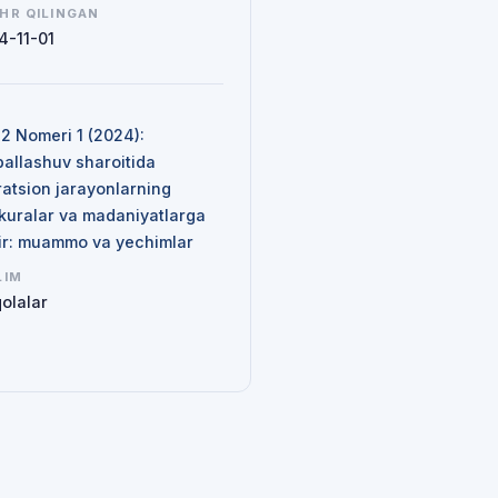
HR QILINGAN
4-11-01
N
 2 Nomeri 1 (2024):
ballashuv sharoitida
ratsion jarayonlarning
kuralar va madaniyatlarga
sir: muammo va yechimlar
LIM
olalar