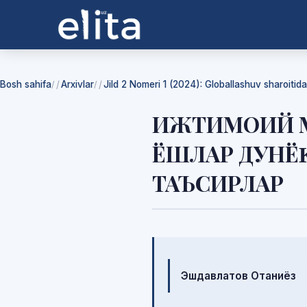
Bosh sahifa
Arxivlar
Jild 2 Nomeri 1 (2024): Globallashuv sharoiti
/
/
ИЖТИМОИЙ М
ЁШЛАР ДУНЁ
ТАЪСИРЛАР
Mualliflar
Эшдавлатов Отаниёз