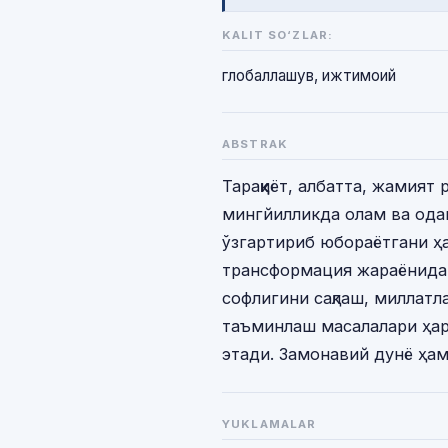
KALIT SO‘ZLAR:
глобаллашув, ижтимоий
ABSTRAK
Тараққиёт, албатта, жамият 
мингйилликда олам ва ода
ўзгартириб юбораётгани ҳа
трансформация жараёнида 
софлигини сақлаш, миллатл
таъминлаш масалалари ҳар 
этади. Замонавий дунё ҳа
YUKLAMALAR