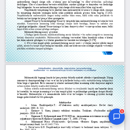
Jurnal Yordamchisi
Onlayn
1