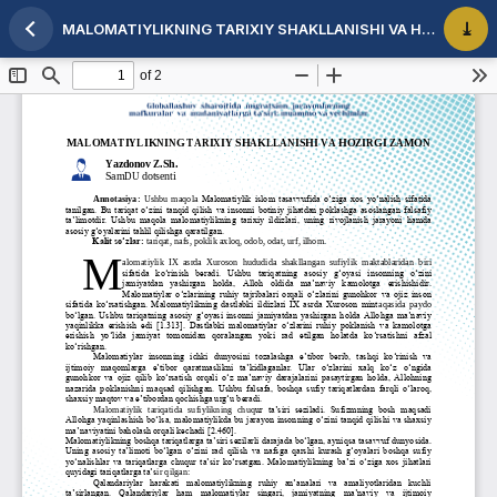
MALOMATIYLIKNING TARIXIY SHAKLLANISHI VA HOZIRGI ZAMON
Maqola tafsilotlariga qaytish
PDF 