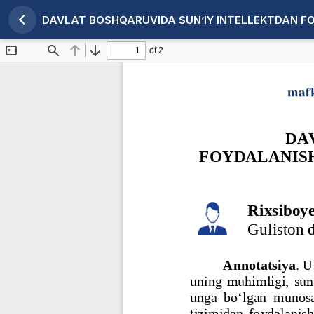
DAVLAT BOSHQARUVIDA SUN’IY INTELLEKTDAN F
Maqola tafsilotlariga qaytish