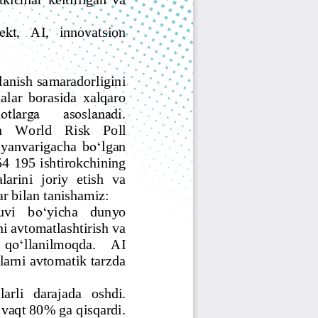
Jurnal Yordamchisi
Onlayn