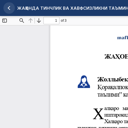
ЖАҲОНДА ТИНЧЛИК ВА ХАВФСИЗЛИКНИ ТАЪМИ
Maqola tafsilotlariga qaytish