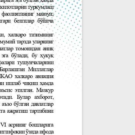
Jurnal Yordamchisi
Onlayn