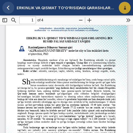
ERKINLIK VA QISMAT TO‘G‘RISIDAGI QARASHLARNING IBN RUSHD FALSAFASIDAGI TANQIDI
Maqola tafsilotlariga qaytish
PDF 