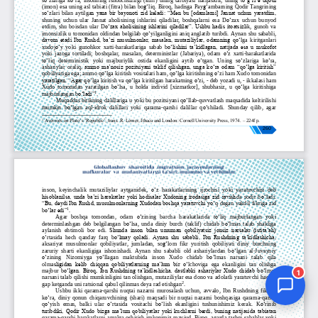
Jurnal Yordamchisi
Onlayn
1