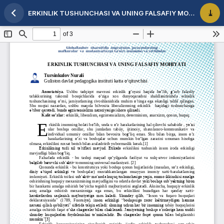
ERKINLIK TUSHUNCHASI VA UNING FALSAFIY MOHIYATI
Maqola tafsilotlariga qaytish
PDF 