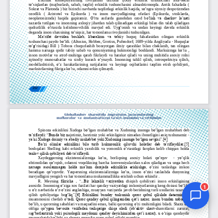
Jurnal Yordamchisi
Onlayn
1