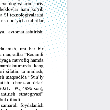
Jurnal Yordamchisi
Onlayn