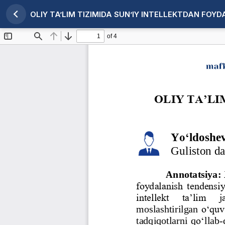
OLIY TA’LIM TIZIMIDA SUN’IY INTELLEKTDAN FOY
Maqola tafsilotlariga qaytish