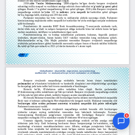
Jurnal Yordamchisi
Onlayn
1