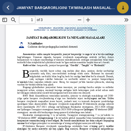
JAMIYAT BARQARORLIGINI TA’MINLASH MASALALARI
Maqola tafsilotlariga qaytish
PDF 