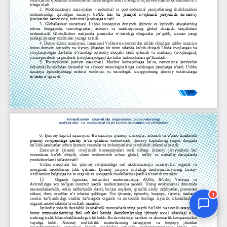
Jurnal Yordamchisi
Onlayn
1