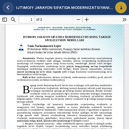
IJTIMOIY JARAYON SIFATIDA MODERNIZATSIYANING TARIXIY- SIVILIZATSION MODELLARI
Maqola tafsilotlariga qaytish
PDF 