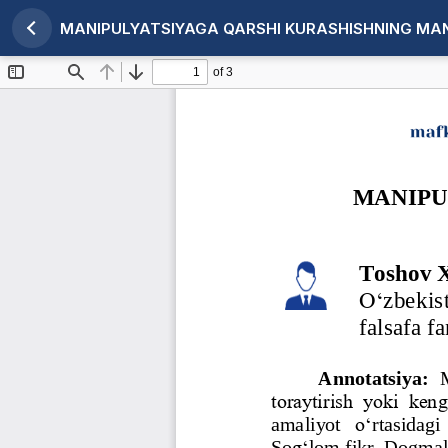
MANIPULYATSIYAGA QARSHI KURASHISHNING MAN
Maqola tafsilotlariga qaytish