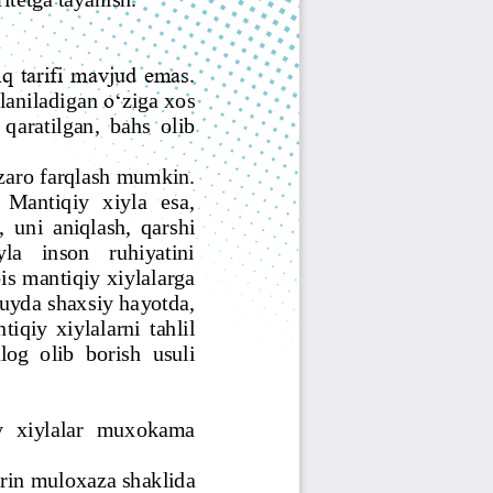
Jurnal Yordamchisi
Onlayn