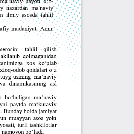
Jurnal Yordamchisi
Onlayn