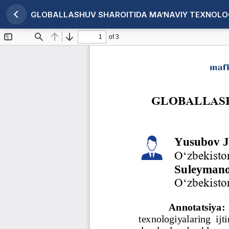
GLOBALLASHUV SHAROITIDA MA’NAVIY TEXNOLOG
Maqola tafsilotlariga qaytish