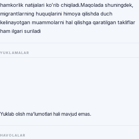
hamkorlik natijalari koʻrib chiqiladi.Maqolada shuningdek,
migrantlarning huquqlarini himoya qilishda duch
kelinayotgan muammolarni hal qilishga qaratilgan takliflar
ham ilgari suriladi
YUKLAMALAR
Yuklab olish ma'lumotlari hali mavjud emas.
HAVOLALAR