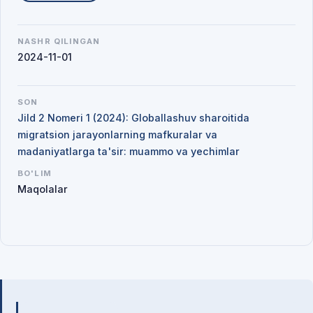
NASHR QILINGAN
2024-11-01
SON
Jild 2 Nomeri 1 (2024): Globallashuv sharoitida
migratsion jarayonlarning mafkuralar va
madaniyatlarga ta'sir: muammo va yechimlar
BO'LIM
Maqolalar
Mualliflar