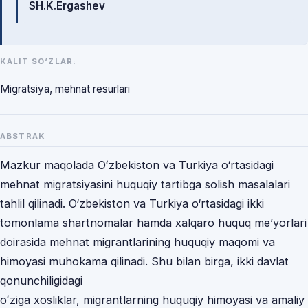
SH.K.Ergashev
KALIT SO‘ZLAR:
Migratsiya, mehnat resurlari
ABSTRAK
Mazkur maqolada Oʻzbekiston va Turkiya o‘rtasidagi
mehnat migratsiyasini huquqiy tartibga solish masalalari
tahlil qilinadi. O‘zbekiston va Turkiya o‘rtasidagi ikki
tomonlama shartnomalar hamda xalqaro huquq me’yorlari
doirasida mehnat migrantlarining huquqiy maqomi va
himoyasi muhokama qilinadi. Shu bilan birga, ikki davlat
qonunchiligidagi
oʻziga xosliklar, migrantlarning huquqiy himoyasi va amaliy