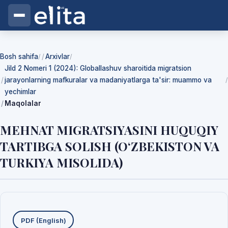
Bosh sahifa
Arxivlar
/
/
Jild 2 Nomeri 1 (2024): Globallashuv sharoitida migratsion
jarayonlarning mafkuralar va madaniyatlarga ta'sir: muammo va
/
yechimlar
Maqolalar
MEHNAT MIGRATSIYASINI HUQUQIY
TARTIBGA SOLISH (O‘ZBEKISTON VA
TURKIYA MISOLIDA)
Yuklab olishlar
PDF (English)