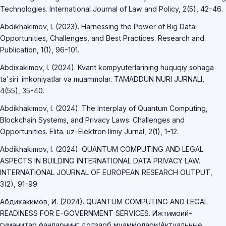
Technologies. International Journal of Law and Policy, 2(5), 42-46.
Abdikhakimov, I. (2023). Harnessing the Power of Big Data:
Opportunities, Challenges, and Best Practices. Research and
Publication, 1(1), 96-101.
Abdixakimov, I. (2024). Kvant kompyuterlarining huquqiy sohaga
ta'siri: imkoniyatlar va muammolar. TAMADDUN NURI JURNALI,
4(55), 35-40.
Abdikhakimov, I. (2024). The Interplay of Quantum Computing,
Blockchain Systems, and Privacy Laws: Challenges and
Opportunities. Elita. uz-Elektron Ilmiy Jurnal, 2(1), 1-12.
Abdikhakimov, I. (2024). QUANTUM COMPUTING AND LEGAL
ASPECTS IN BUILDING INTERNATIONAL DATA PRIVACY LAW.
INTERNATIONAL JOURNAL OF EUROPEAN RESEARCH OUTPUT,
3(2), 91-99.
Абдихакимов, И. (2024). QUANTUM COMPUTING AND LEGAL
READINESS FOR E-GOVERNMENT SERVICES. Ижтимоий-
гуманитар фанларнинг долзарб муаммолари/Актуальные