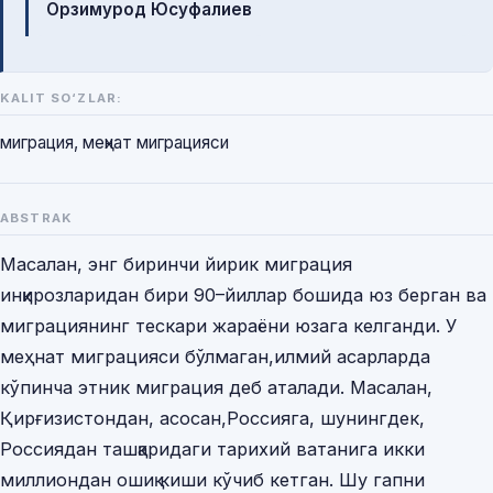
Орзимурод Юсуфалиев
KALIT SO‘ZLAR:
миграция, меҳнат миграцияси
ABSTRAK
Масалан, энг биринчи йирик миграция
инқирозларидан бири 90–йиллар бошида юз берган ва
миграциянинг тескари жараёни юзага келганди. У
меҳнат миграцияси бўлмаган,илмий асарларда
кўпинча этник миграция деб аталади. Масалан,
Қирғизистондан, асосан,Россияга, шунингдек,
Россиядан ташқаридаги тарихий ватанига икки
миллиондан ошиқ киши кўчиб кетган. Шу гапни