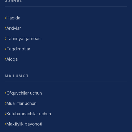
JURNAL
Haqida
Arxivlar
Tahririyat jamoasi
Taqdimotlar
Aloqa
MA'LUMOT
O'quvchilar uchun
Mualliflar uchun
Kutubxonachilar uchun
Maxfiylik bayonoti