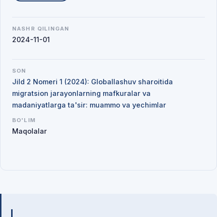
NASHR QILINGAN
2024-11-01
SON
Jild 2 Nomeri 1 (2024): Globallashuv sharoitida
migratsion jarayonlarning mafkuralar va
madaniyatlarga ta'sir: muammo va yechimlar
BO'LIM
Maqolalar
Mualliflar