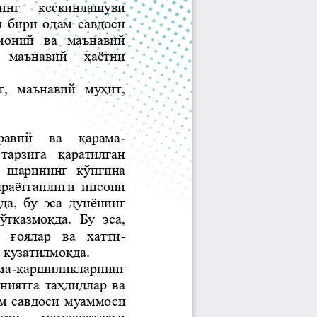
Jurnal Yordamchisi
Onlayn