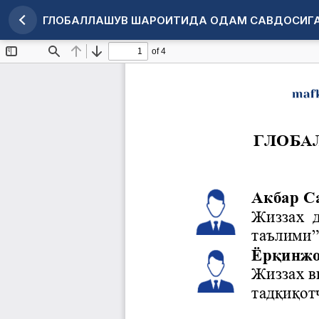
ГЛОБАЛЛАШУВ ШАРОИТИДА ОДАМ САВДОСИГА
Maqola tafsilotlariga qaytish