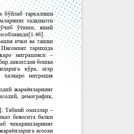
Jurnal Yordamchisi
Onlayn