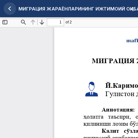
МИГРАЦИЯ ЖАРАЁНЛАРИНИНГ ИЖТИМОИЙ ОҚИБ
Maqola tafsilotlariga qaytish