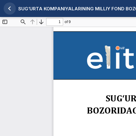
SUG‘URTA KOMPANIYALARINING MILLIY FOND BOZ
Maqola tafsilotlariga qaytish