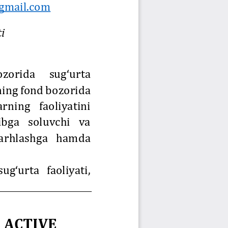
Jurnal Yordamchisi
Onlayn