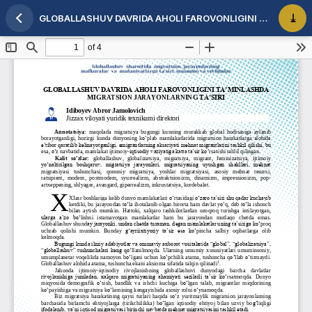
GLOBALLASHUV DAVRIDA AHOLI FAROVONLIGINI TA’MINLASHDA MIGRATSION JARAYONLARNING TA’SIR
Maqola tafsilotlariga qaytish
PDF 