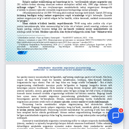
Jurnal Yordamchisi
Onlayn
1