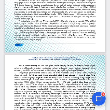
Jurnal Yordamchisi
Onlayn
1