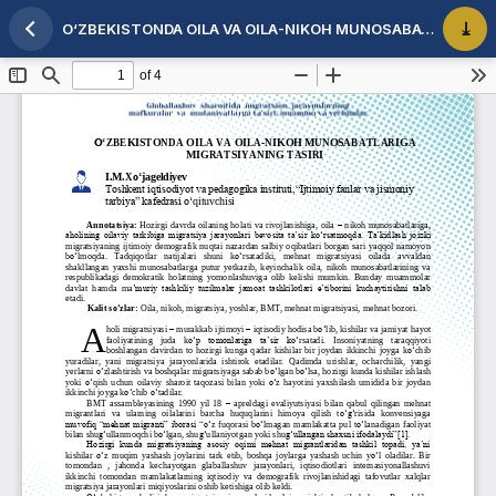
O‘ZBEKISTONDA OILA VA OILA-NIKOH MUNOSABATLARIGA MIGRATSIYANING TASIRI
Maqola tafsilotlariga qaytish
PDF 