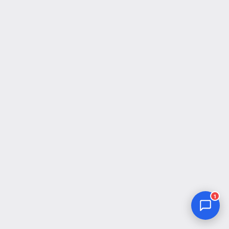
Jurnal Yordamchisi
Onlayn
1