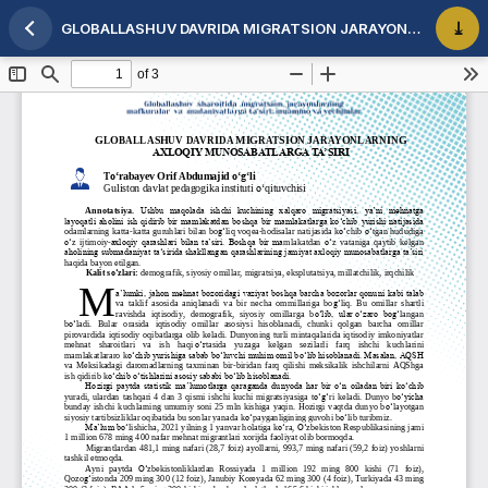
GLOBALLASHUV DAVRIDA MIGRATSION JARAYONLARNING AXLOQIY MUNOSABATLARGA TA’SIRI
Maqola tafsilotlariga qaytish
PDF 