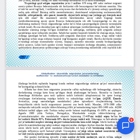
Jurnal Yordamchisi
Onlayn
1