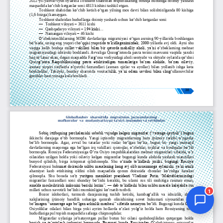
Jurnal Yordamchisi
Onlayn
1