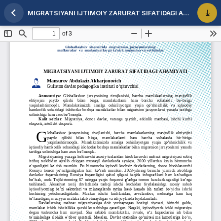
MIGRATSIYANI IJTIMOIY ZARURAT SIFATIDAGI AHAMIYATI
Maqola tafsilotlariga qaytish
PDF 